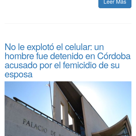
Leer Más
No le explotó el celular: un
hombre fue detenido en Córdoba
acusado por el femicidio de su
esposa