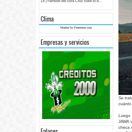
14 | Familiar del cura Cruz Viale lo d...
Clima
Weather by Freemeteo.com
Empresas y servicios
Se tra
cuánto
Luego 
JAWA v
checa 
Enlaces