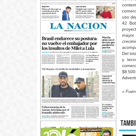
contem
comerc
uso de
42 Bob
proyec
mayor 
crecim
acompa
Del tot
y tecn
comerc
$8.50
Advent
» Fuen
Tambi