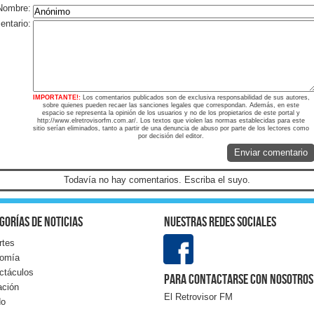
Nombre:
ntario:
IMPORTANTE!:
Los comentarios publicados son de exclusiva responsabilidad de sus autores,
sobre quienes pueden recaer las sanciones legales que correspondan. Además, en este
espacio se representa la opinión de los usuarios y no de los propietarios de este portal y
http://www.elretrovisorfm.com.ar/. Los textos que violen las normas establecidas para este
sitio serían eliminados, tanto a partir de una denuncia de abuso por parte de los lectores como
por decisión del editor.
Enviar comentario
Todavía no hay comentarios. Escriba el suyo.
gorías de noticias
Nuestras redes sociales
rtes
omía
ctáculos
Para contactarse con nosotros
ación
El Retrovisor FM
do