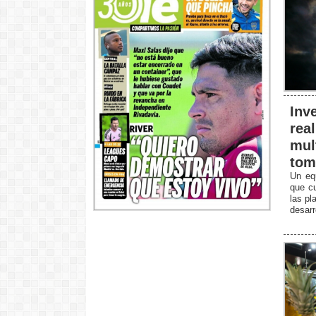
Inv
rea
mul
tom
Un equ
que cu
las pl
desarr