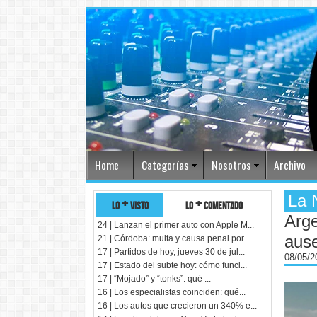
Home
Categorías
Nosotros
Archivo
La 
lo + visto
lo + comentado
Arge
24 | Lanzan el primer auto con Apple M...
aus
21 | Córdoba: multa y causa penal por...
17 | Partidos de hoy, jueves 30 de jul...
08/05/
17 | Estado del subte hoy: cómo funci...
17 | “Mojado” y “tonks”: qué ...
16 | Los especialistas coinciden: qué...
16 | Los autos que crecieron un 340% e...