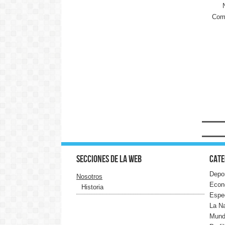
Come
Secciones de la web
Cate
Depo
Nosotros
Econ
Historia
Espe
La N
Mun