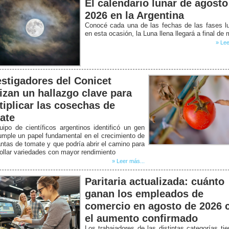
El calendario lunar de agosto
2026 en la Argentina
Conocé cada una de las fechas de las fases l
en esta ocasión, la Luna llena llegará a final de
» Lee
estigadores del Conicet
lizan un hallazgo clave para
tiplicar las cosechas de
ate
ipo de científicos argentinos identificó un gen
mple un papel fundamental en el crecimiento de
antas de tomate y que podría abrir el camino para
ollar variedades con mayor rendimiento
» Leer más...
Paritaria actualizada: cuánto
ganan los empleados de
comercio en agosto de 2026 
el aumento confirmado
Los trabajadores de las distintas categorías ti