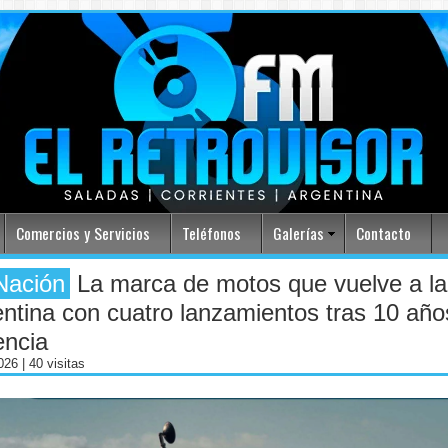
Comercios y Servicios
Teléfonos
Galerías
Contacto
Nación
La marca de motos que vuelve a la
ntina con cuatro lanzamientos tras 10 año
encia
2026
| 40 visitas