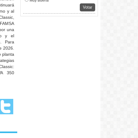
Muy Buena
tinuará
Votar
mo y al
lassic,
, FAMSA
por una
io y el
s. Para
e 2026.
e planta
ategias
lassic:
WA 350