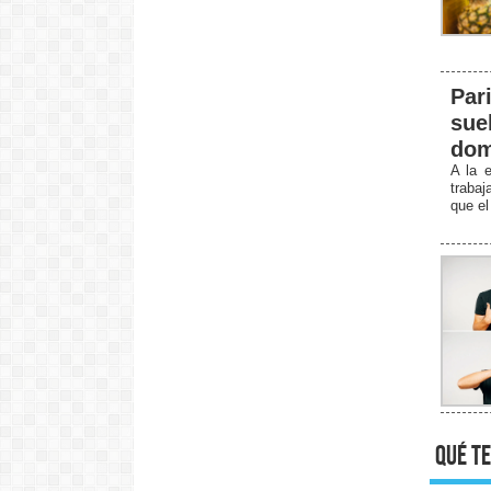
Par
sue
dom
A la e
traba
que el
qué te