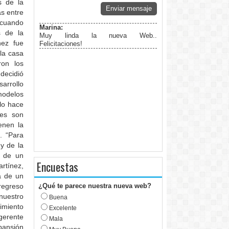
s de la
Enviar mensaje
s entre
 cuando
Marina:
s de la
Muy linda la nueva Web..
nez fue
Felicitaciones!
la casa
on los
decidió
arrollo
modelos
lo hace
des son
enen la
. “Para
y de la
d de un
Encuestas
rtínez,
a de un
regreso
¿Qué te parece nuestra nueva web?
nuestro
Buena
imiento
Excelente
gerente
Mala
pansión