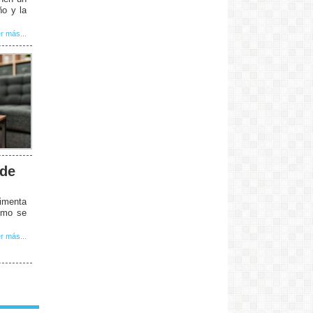
ño y la
r más...
 de
limenta
cómo se
r más...