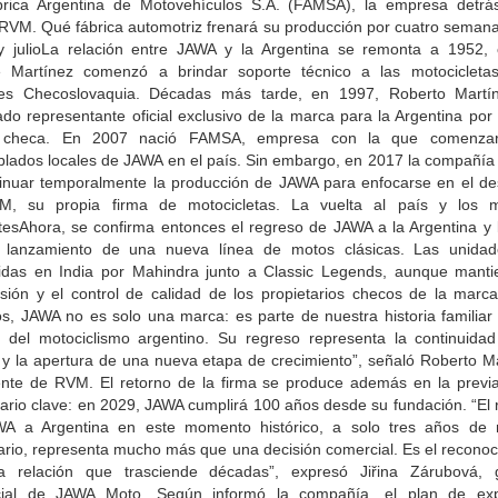
rica Argentina de Motovehículos S.A. (FAMSA), la empresa detrá
RVM. Qué fábrica automotriz frenará su producción por cuatro semana
 julioLa relación entre JAWA y la Argentina se remonta a 1952,
e Martínez comenzó a brindar soporte técnico a las motocicleta
es Checoslovaquia. Décadas más tarde, en 1997, Roberto Martí
do representante oficial exclusivo de la marca para la Argentina por 
z checa. En 2007 nació FAMSA, empresa con la que comenzar
lados locales de JAWA en el país. Sin embargo, en 2017 la compañía 
tinuar temporalmente la producción de JAWA para enfocarse en el des
, su propia firma de motocicletas. La vuelta al país y los 
tesAhora, se confirma entonces el regreso de JAWA a la Argentina y 
 lanzamiento de una nueva línea de motos clásicas. Las unida
idas en India por Mahindra junto a Classic Legends, aunque manti
isión y el control de calidad de los propietarios checos de la marca
os, JAWA no es solo una marca: es parte de nuestra historia familiar 
ia del motociclismo argentino. Su regreso representa la continuida
 y la apertura de una nueva etapa de crecimiento”, señaló Roberto Ma
ente de RVM. El retorno de la firma se produce además en la previ
sario clave: en 2029, JAWA cumplirá 100 años desde su fundación. “El 
A a Argentina en este momento histórico, a solo tres años de 
ario, representa mucho más que una decisión comercial. Es el reconoc
 relación que trasciende décadas”, expresó Jiřina Zárubová, 
ial de JAWA Moto. Según informó la compañía, el plan de ex