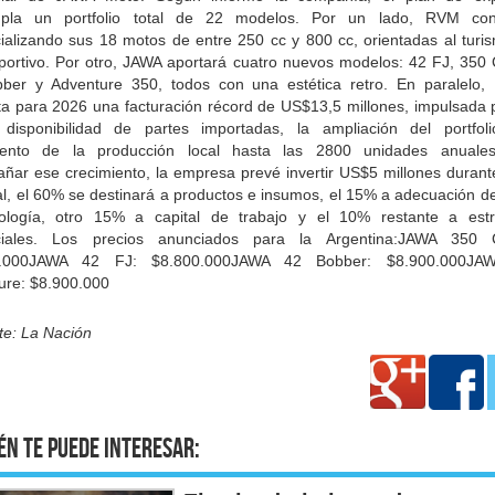
pla un portfolio total de 22 modelos. Por un lado, RVM con
ializando sus 18 motos de entre 250 cc y 800 cc, orientadas al turis
portivo. Por otro, JAWA aportará cuatro nuevos modelos: 42 FJ, 350 C
ber y Adventure 350, todos con una estética retro. En paralelo
ta para 2026 una facturación récord de US$13,5 millones, impulsada 
disponibilidad de partes importadas, la ampliación del portfol
iento de la producción local hasta las 2800 unidades anuale
ñar ese crecimiento, la empresa prevé invertir US$5 millones durant
al, el 60% se destinará a productos e insumos, el 15% a adecuación d
ología, otro 15% a capital de trabajo y el 10% restante a estr
iales. Los precios anunciados para la Argentina:JAWA 350 C
0.000JAWA 42 FJ: $8.800.000JAWA 42 Bobber: $8.900.000JA
ure: $8.900.000
te: La Nación
én te puede interesar: