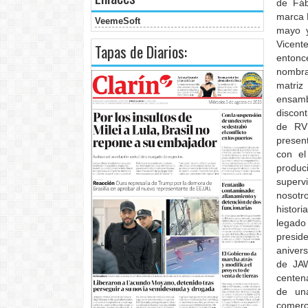
de Fáb
marca 
VeemeSoft
mayo y
Vicent
Tapas de Diarios:
entonc
nombra
matri
ensamb
discon
de RVM
presen
con el
produc
superv
nosotr
histor
legado
presid
aniver
de JAW
centen
de una
comerc