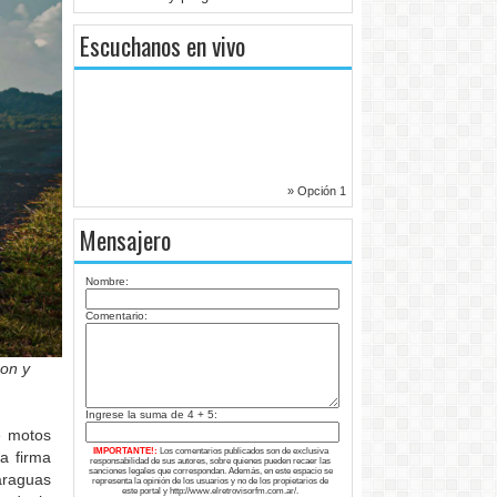
Escuchanos en vivo
» Opción 1
Mensajero
Nombre:
Comentario:
son y
Ingrese la suma de 4 + 5:
e motos
IMPORTANTE!:
Los comentarios publicados son de exclusiva
a firma
responsabilidad de sus autores, sobre quienes pueden recaer las
sanciones legales que correspondan. Además, en este espacio se
araguas
representa la opinión de los usuarios y no de los propietarios de
este portal y http://www.elretrovisorfm.com.ar/.