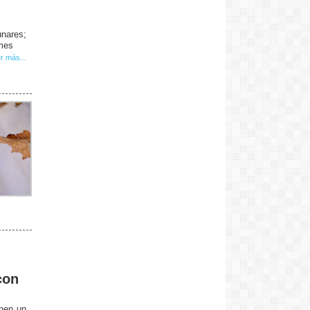
unares;
 mes
r más...
con
enen un