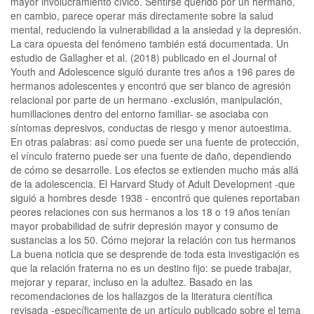
mayor involucramiento cívico. Sentirse querido por un hermano,
en cambio, parece operar más directamente sobre la salud
mental, reduciendo la vulnerabilidad a la ansiedad y la depresión.
La cara opuesta del fenómeno también está documentada. Un
estudio de Gallagher et al. (2018) publicado en el Journal of
Youth and Adolescence siguió durante tres años a 196 pares de
hermanos adolescentes y encontró que ser blanco de agresión
relacional por parte de un hermano -exclusión, manipulación,
humillaciones dentro del entorno familiar- se asociaba con
síntomas depresivos, conductas de riesgo y menor autoestima.
En otras palabras: así como puede ser una fuente de protección,
el vínculo fraterno puede ser una fuente de daño, dependiendo
de cómo se desarrolle. Los efectos se extienden mucho más allá
de la adolescencia. El Harvard Study of Adult Development -que
siguió a hombres desde 1938 - encontró que quienes reportaban
peores relaciones con sus hermanos a los 18 o 19 años tenían
mayor probabilidad de sufrir depresión mayor y consumo de
sustancias a los 50. Cómo mejorar la relación con tus hermanos
La buena noticia que se desprende de toda esta investigación es
que la relación fraterna no es un destino fijo: se puede trabajar,
mejorar y reparar, incluso en la adultez. Basado en las
recomendaciones de los hallazgos de la literatura científica
revisada -específicamente de un artículo publicado sobre el tema