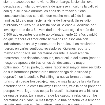
siempre aceptado como viene. Sin embargo, la ciencia lleva
décadas acumulando evidencia de que ese vínculo -y la calidad
con que se lo vive durante los años de formación- tiene
consecuencias que se extienden mucho más allá de la casa
familiar. El dato más reciente viene de Harvard. Un estudio
publicado en 2025 en la revista Social Science & Medicine por
investigadores de la Universidad de Harvard siguió a más de
5.800 adolescentes durante aproximadamente 20 años y midió
de qué manera el amor entre hermanos se asociaba con
indicadores de salud y bienestar en la adultez. Los resultados
fueron, en varios sentidos, reveladores. Quienes reportaron
mayor amor hacia sus hermanos durante la adolescencia
mostraron, dos décadas después, mejor salud del sueño (menor
riesgo de apnea y de trastornos del descanso) y mayor
optimismo. Por su parte, quienes reportaron mayor amor recibido
de sus hermanos presentaron menor riesgo de ansiedad y
depresión en la adultez. Pet sitting: la nueva forma de hacer
turismo sin pagar hospedajeEl vínculo más largo de la vida Para
entender por qué estos hallazgos importan, vale la pena poner en
perspectiva el lugar que ocupa la relación fraterna en la historia
de una persona. En la mayoría de los casos, la relación con los
hermanos es el vínculo más largo que una persona va a tener en
su vida -más que con los padres y que con cualquier pareja-,