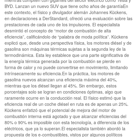
BYD. Lanzan un nuevo SUV que tiene ocho años de garantíaEn
este contexto, el físico y divulgador alemán Johannes Kückens,
en declaraciones a DerStandard, ofreció una evaluación sobre las
prestaciones de cada uno de los impulsores. El especialista
desmintió el concepto de “motor de combustión de alta
eficiencia”, calificándolo de “palabra de moda política”. Kückens
explicó que, desde una perspectiva física, los motores diésel y de
gasolina son máquinas térmicas sujetas a la segunda ley de la
termodinámica. Esta ley establece que una parte significativa de
la energía térmica generada por la combustión se pierde en
forma de calor y no puede convertirse en movimiento, limitando
intrínsecamente su eficiencia.En la práctica, los motores de
gasolina nuevos alcanzan una eficiencia máxima del 40%,
mientras que los diésel llegan al 45%. Sin embargo, estos
porcentajes solo se logran en condiciones óptimas, algo que
raramente ocurre en la conducción real. El físico estimó que la
eficiencia real de un coche diésel en ruta es de apenas un 25%.
Kückens enfatizó que el potencial de mejora del motor de
combustión interna está agotado y que alcanzar eficiencias del
80% o 90% es imposible con esta tecnología, a diferencia de los
eléctricos, que ya lo superan.El especialista también abordó la
propuesta de los e-combustibles, vistos por algunos políticos