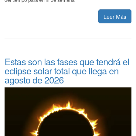
Leer Más
Estas son las fases que tendrá el
eclipse solar total que llega en
agosto de 2026