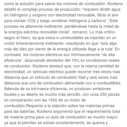
como la solución para salvar los motores de combustión. Kückens
detalló el complejo proceso de producción: “requiere dividir agua
en hidrógeno y oxígeno con electricidad renovable, filtrar el aire
para extraer CO2 y luego combinar hidrógeno y carbono”.“Este
proceso es altamente ineficiente, perdiéndose hasta la mitad de
la energía eléctrica renovable inicial”, remarcó. Lo más crítico,
según el físico, es que estos e-combustibles se inyectan en un
motor inherentemente ineficiente, resultando en que “solo algo
más del diez por ciento de la energía utilizada llega a la ruta”.En
contraste, los motores eléctricos son intrínsecamente “de alta
eficiencia”, alcanzando alrededor del 70% en condiciones reales
de conducción. Kückens destacó que, con la misma cantidad de
electricidad, un vehículo eléctrico puede recorrer tres veces más
distancia que un vehículo de combustión fósil y seis veces más
distancia que uno de combustión alimentado con e-combustibles.
Además de su intrínseca eficiencia, no producen emisiones
locales y su diseño es mucho más sencillo, con unas 250 piezas
en comparación con las 1500 de un motor de
combustión.Respecto a la objeción sobre las materias primas
para las baterías, Kückens argumentó que el requerimiento total
de materia prima para un auto de combustión es mucho mayor,
ya que el petróleo se extrae constantemente, se quema y