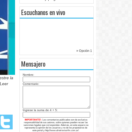
Escuchanos en vivo
» Opción 1
Mensajero
Nombre:
estre la
 Leer
Comentario:
Ingrese la suma de 4 + 5:
IMPORTANTE!:
Los comentarios publicados son de exclusiva
responsabilidad de sus autores, sobre quienes pueden recaer las
sanciones legales que correspondan. Además, en este espacio se
representa la opinión de los usuarios y no de los propietarios de
este portal y http://www.elretrovisorfm.com.ar/.