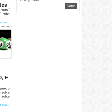
Muy Buena
les
Votar
rutal”
a” hubo
r más...
D, E
remetro
n sobre
 subte
r más...