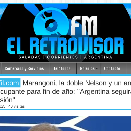
Comercios y Servicios
Teléfonos
Galerías
Contacto
fil.com
Marangoni, la doble Nelson y un aná
cupante para fin de año: "Argentina segui
sión"
2025
| 43 visitas