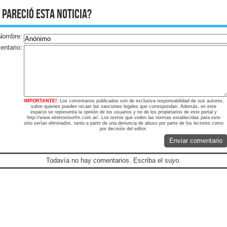
 pareció esta noticia?
Nombre:
ntario:
IMPORTANTE!:
Los comentarios publicados son de exclusiva responsabilidad de sus autores,
sobre quienes pueden recaer las sanciones legales que correspondan. Además, en este
espacio se representa la opinión de los usuarios y no de los propietarios de este portal y
http://www.elretrovisorfm.com.ar/. Los textos que violen las normas establecidas para este
sitio serían eliminados, tanto a partir de una denuncia de abuso por parte de los lectores como
por decisión del editor.
Enviar comentario
Todavía no hay comentarios. Escriba el suyo.