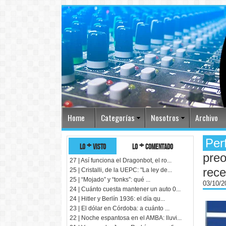
Home
Categorías
Nosotros
Archivo
Per
lo + visto
lo + comentado
preo
27 | Así funciona el Dragonbot, el ro...
rece
25 | Cristalli, de la UEPC: "La ley de...
25 | “Mojado” y “tonks”: qué ...
03/10/
24 | Cuánto cuesta mantener un auto 0...
24 | Hitler y Berlín 1936: el día qu...
23 | El dólar en Córdoba: a cuánto ...
22 | Noche espantosa en el AMBA: lluvi...