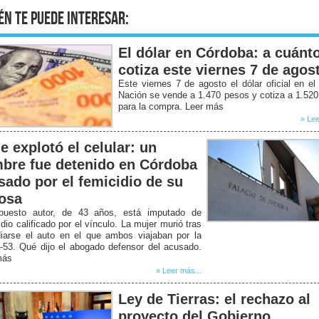
én te puede interesar:
El dólar en Córdoba: a cuánt
cotiza este viernes 7 de agos
Este viernes 7 de agosto el dólar oficial en e
Nación se vende a 1.470 pesos y cotiza a 1.52
para la compra. Leer más
» Lee
e explotó el celular: un
bre fue detenido en Córdoba
sado por el femicidio de su
osa
puesto autor, de 43 años, está imputado de
dio calificado por el vínculo. La mujer murió tras
diarse el auto en el que ambos viajaban por la
-53. Qué dijo el abogado defensor del acusado.
más
» Leer más...
Ley de Tierras: el rechazo al
proyecto del Gobierno