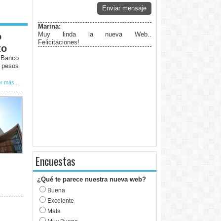
Enviar mensaje
Marina:
Muy linda la nueva Web..
o
Felicitaciones!
to
l Banco
0 pesos
r más...
Encuestas
¿Qué te parece nuestra nueva web?
Buena
Excelente
Mala