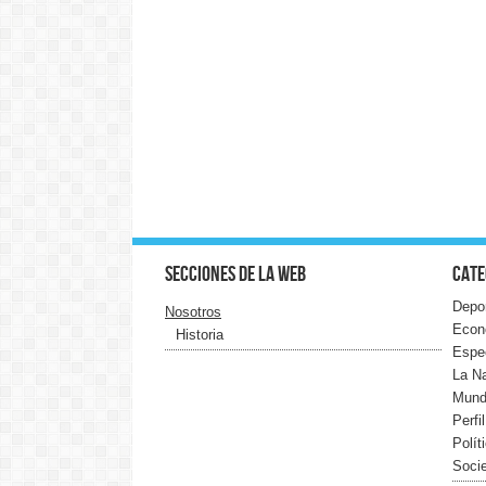
Secciones de la web
Cate
Depo
Nosotros
Econ
Historia
Espe
La N
Mun
Perfi
Polít
Soci