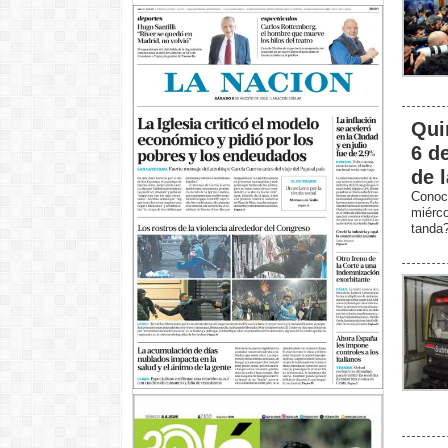
Qui
6 d
de 
Conoc
miérc
tanda