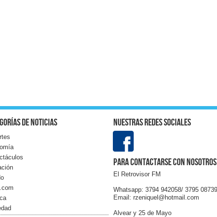
gorías de noticias
Nuestras redes sociales
rtes
omía
ctáculos
Para contactarse con nosotros
ación
El Retrovisor FM
do
l.com
Whatsapp: 3794 942058/ 3795 0873
Email: rzeniquel@hotmail.com
ica
edad
Alvear y 25 de Mayo