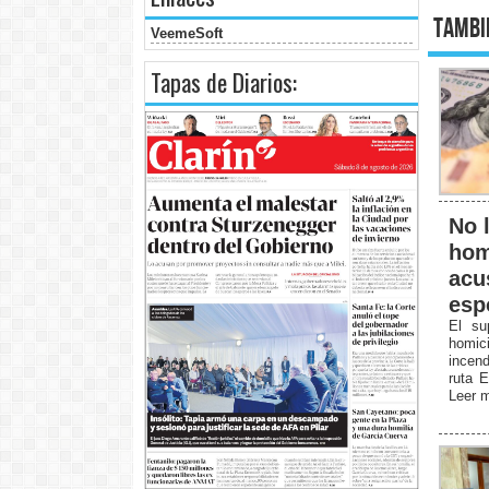
Tambi
VeemeSoft
Tapas de Diarios:
No l
hom
acu
esp
El su
homici
incen
ruta E
Leer 