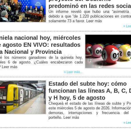
predominó en las redes socia
Un informe reveló que hubo una “asimetría b
debido a que “de 1.220 publicaciones en contr
solamente 73 a favor. Leer más
» Lee
niela nacional hoy, miércoles
e agosto EN VIVO: resultados
la Nacional y Provincia
é los números ganadores de la quiniela hoy,
oles 6 de agosto. ¿Cuáles encabezaron cada
? Leer más
» Leer más...
Estado del subte hoy: cómo
funcionan las líneas A, B, C, 
y H hoy, 5 de agosto
Chequeá el estado de las líneas de subte y P
este miércoles 5 de agosto de 2026. Informació
demoras, interrupciones y frecuencia del
porteño. Leer más
» Lee