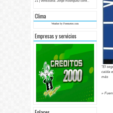
21 | Venezuela: Jorge Rodríguez confi...
Clima
Weather by Freemeteo.com
Empresas y servicios
"El seg
caída e
más
» Fuent
Enlaces