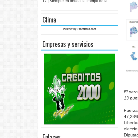
17 | Siempre en deuda: la trampa de la...
Clima
Weather by Freemeteo.com
Empresas y servicios
El pero
13 pun
Fuerza
47,28%
Libert
elecci
Enlaces
Diputad