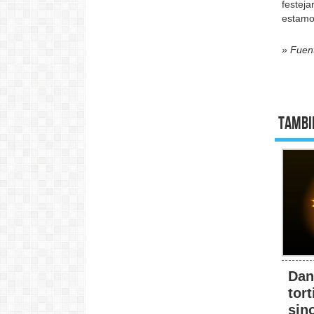
festeja
estamo
» Fuen
Tambi
Dan
tort
sin