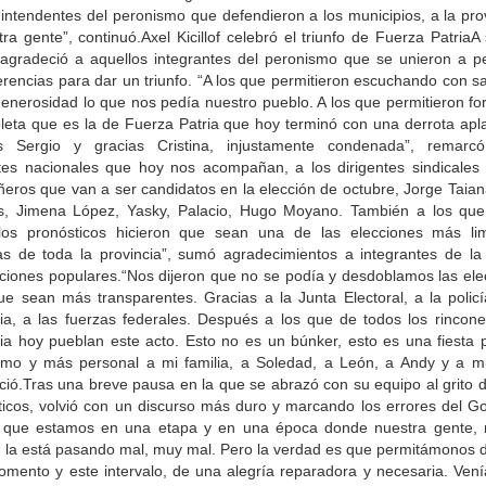
 intendentes del peronismo que defendieron a los municipios, a la pro
ra gente”, continuó.Axel Kicillof celebró el triunfo de Fuerza PatriaA
of agradeció a aquellos integrantes del peronismo que se unieron a p
erencias para dar un triunfo. “A los que permitieron escuchando con s
enerosidad lo que nos pedía nuestro pueblo. A los que permitieron fo
oleta que es la de Fuerza Patria que hoy terminó con una derrota apla
s Sergio y gracias Cristina, injustamente condenada”, remarcó
ntes nacionales que hoy nos acompañan, a los dirigentes sindicales 
eros que van a ser candidatos en la elección de octubre, Jorge Taian
s, Jimena López, Yasky, Palacio, Hugo Moyano. También a los que
los pronósticos hicieron que sean una de las elecciones más li
cas de toda la provincia”, sumó agradecimientos a integrantes de l
ciones populares.“Nos dijeron que no se podía y desdoblamos las ele
ue sean más transparentes. Gracias a la Junta Electoral, a la policí
cia, a las fuerzas federales. Después a los que de todos los rincone
cia hoy pueblan este acto. Esto no es un búnker, esto es una fiesta p
timo y más personal a mi familia, a Soledad, a León, a Andy y a mi 
ció.Tras una breve pausa en la que se abrazó con su equipo al grito d
ticos, volvió con un discurso más duro y marcando los errores del Go
 que estamos en una etapa y en una época donde nuestra gente, 
, la está pasando mal, muy mal. Pero la verdad es que permitámonos di
omento y este intervalo, de una alegría reparadora y necesaria. Ven