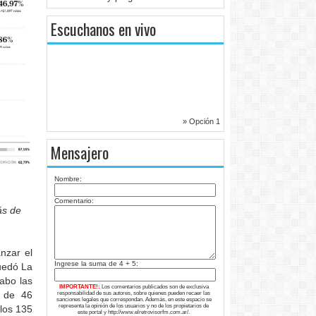
Escuchanos en vivo
» Opción 1
Mensajero
Nombre:
Comentario:
ás de
nzar el
Ingrese la suma de 4 + 5:
uedó La
abo las
IMPORTANTE!:
Los comentarios publicados son de exclusiva
e de 46
responsabilidad de sus autores, sobre quienes pueden recaer las
sanciones legales que correspondan. Además, en este espacio se
representa la opinión de los usuarios y no de los propietarios de
 los 135
este portal y http://www.elretrovisorfm.com.ar/.