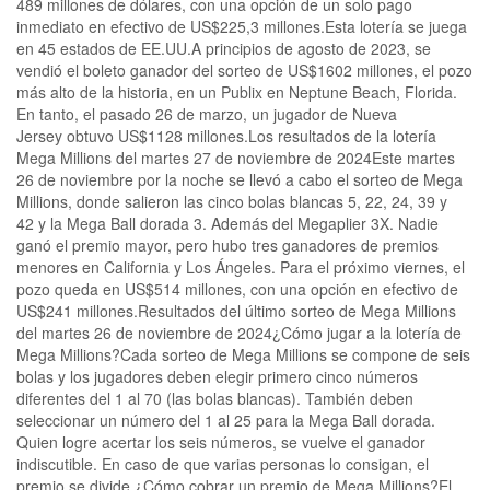
489 millones de dólares, con una opción de un solo pago
inmediato en efectivo de US$225,3 millones.Esta lotería se juega
en 45 estados de EE.UU.A principios de agosto de 2023, se
vendió el boleto ganador del sorteo de US$1602 millones, el pozo
más alto de la historia, en un Publix en Neptune Beach, Florida.
En tanto, el pasado 26 de marzo, un jugador de Nueva
Jersey obtuvo US$1128 millones.Los resultados de la lotería
Mega Millions del martes 27 de noviembre de 2024Este martes
26 de noviembre por la noche se llevó a cabo el sorteo de Mega
Millions, donde salieron las cinco bolas blancas 5, 22, 24, 39 y
42 y la Mega Ball dorada 3. Además del Megaplier 3X. Nadie
ganó el premio mayor, pero hubo tres ganadores de premios
menores en California y Los Ángeles. Para el próximo viernes, el
pozo queda en US$514 millones, con una opción en efectivo de
US$241 millones.Resultados del último sorteo de Mega Millions
del martes 26 de noviembre de 2024¿Cómo jugar a la lotería de
Mega Millions?Cada sorteo de Mega Millions se compone de seis
bolas y los jugadores deben elegir primero cinco números
diferentes del 1 al 70 (las bolas blancas). También deben
seleccionar un número del 1 al 25 para la Mega Ball dorada.
Quien logre acertar los seis números, se vuelve el ganador
indiscutible. En caso de que varias personas lo consigan, el
premio se divide.¿Cómo cobrar un premio de Mega Millions?El