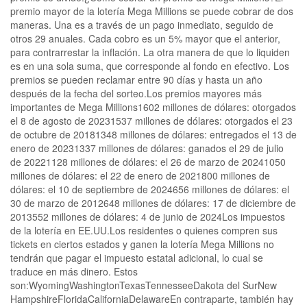
premio mayor de la lotería Mega Millions se puede cobrar de dos
maneras. Una es a través de un pago inmediato, seguido de
otros 29 anuales. Cada cobro es un 5% mayor que el anterior,
para contrarrestar la inflación. La otra manera de que lo liquiden
es en una sola suma, que corresponde al fondo en efectivo. Los
premios se pueden reclamar entre 90 días y hasta un año
después de la fecha del sorteo.Los premios mayores más
importantes de Mega Millions1602 millones de dólares: otorgados
el 8 de agosto de 20231537 millones de dólares: otorgados el 23
de octubre de 20181348 millones de dólares: entregados el 13 de
enero de 20231337 millones de dólares: ganados el 29 de julio
de 20221128 millones de dólares: el 26 de marzo de 20241050
millones de dólares: el 22 de enero de 2021800 millones de
dólares: el 10 de septiembre de 2024656 millones de dólares: el
30 de marzo de 2012648 millones de dólares: 17 de diciembre de
2013552 millones de dólares: 4 de junio de 2024Los impuestos
de la lotería en EE.UU.Los residentes o quienes compren sus
tickets en ciertos estados y ganen la lotería Mega Millions no
tendrán que pagar el impuesto estatal adicional, lo cual se
traduce en más dinero. Estos
son:WyomingWashingtonTexasTennesseeDakota del SurNew
HampshireFloridaCaliforniaDelawareEn contraparte, también hay